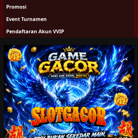
Promosi
Event Turnamen
Pendaftaran Akun VVIP