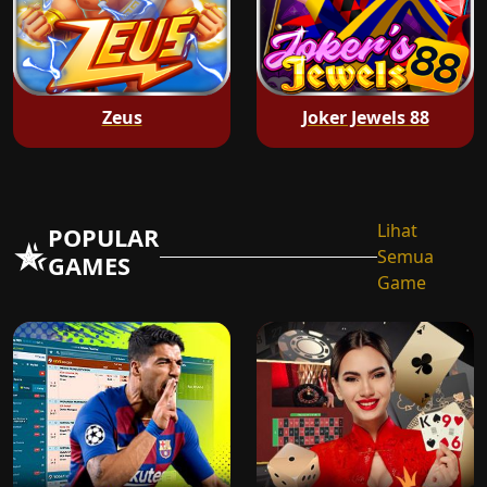
Zeus
Joker Jewels 88
Lihat
POPULAR
Semua
GAMES
Game