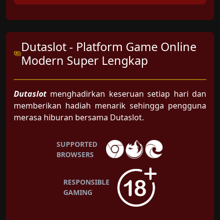
Dutaslot - Platform Game Online
Modern Super Lengkap
Dutaslot
menghadirkan keseruan setiap hari dan
memberikan hadiah menarik sehingga pengguna
merasa hiburan bersama Dutaslot.
SUPPORTED
BROWSERS
RESPONSIBLE
GAMING