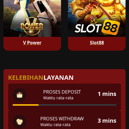
V Power
Slot88
KELEBIHAN
LAYANAN
PROSES DEPOSIT
1 mins
Waktu rata-rata
PROSES WITHDRAW
3 mins
Waktu rata-rata