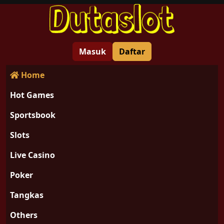
Masuk
Daftar
Home
Hot Games
Sportsbook
Slots
Live Casino
Poker
Tangkas
Others