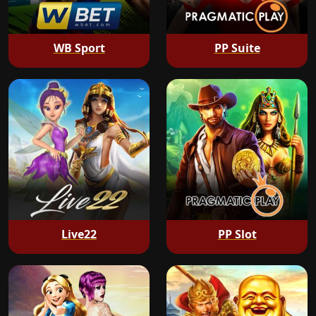
WB Sport
PP Suite
Live22
PP Slot